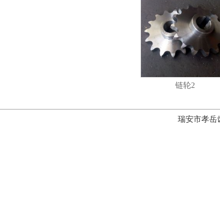
链轮2
瑞安市孝岳